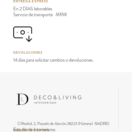
ENTREGA EXPRESS
En 2 DÍAS laborables
Servicio de transporte MRW
DEVOLUCIONES
14 días para solicitar cambios o devoluciones.
C/Madrid, 2, Pozuelo de Alarcón 28223 (Húmera) MADRID
Estudio de Interiorismo
MÁS DECO & LIVING