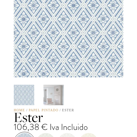
Ester
HOME
/
PAPEL PINTADO
/ ESTER
106,38
€
Iva Incluido