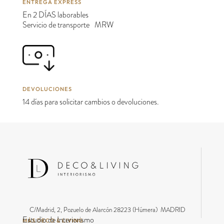
ENTREGA EXPRESS
En 2 DÍAS laborables
Servicio de transporte MRW
DEVOLUCIONES
14 días para solicitar cambios o devoluciones.
C/Madrid, 2, Pozuelo de Alarcón 28223 (Húmera) MADRID
Estudio de Interiorismo
MÁS DECO & LIVING