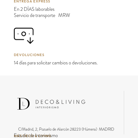
ENTREGA EXPRESS
En 2 DÍAS laborables
Servicio de transporte MRW
DEVOLUCIONES
14 días para solicitar cambios o devoluciones.
C/Madrid, 2, Pozuelo de Alarcón 28223 (Húmera) MADRID
Estudio de Interiorismo
MÁS DECO & LIVING