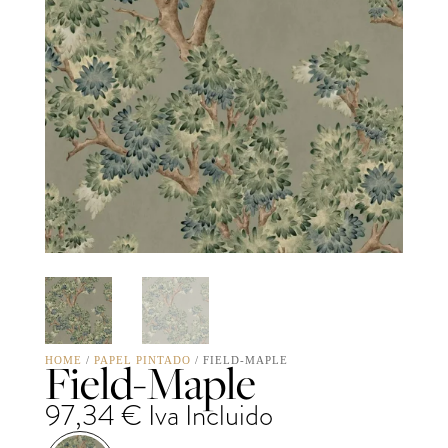
Field-Maple
HOME
/
PAPEL PINTADO
/ FIELD-MAPLE
97,34
€
Iva Incluido