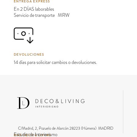
ENTREGA EXPRESS
En 2 DÍAS laborables
Servicio de transporte MRW
DEVOLUCIONES
14 días para solicitar cambios o devoluciones.
C/Madrid, 2, Pozuelo de Alarcón 28223 (Húmera) MADRID
Estudio de Interiorismo
MÁS DECO & LIVING