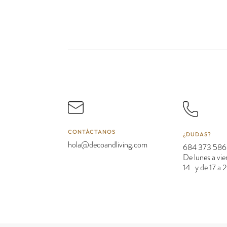
CONTÁCTANOS
¿DUDAS?
hola@decoandliving.com
684 373 586
De lunes a vie
14 y de 17 a 