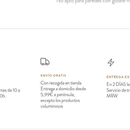
No apto para paredes con gotelé ni
ENVÍO GRATIS
ENTREGA EX
Con recogida en tienda
En 2 DÍAS la
Entrega a domicilio desde
rnes de 10 a
Servicio de 
5,99€ a península,
20h.
MRW
excepto los productos
voluminosos