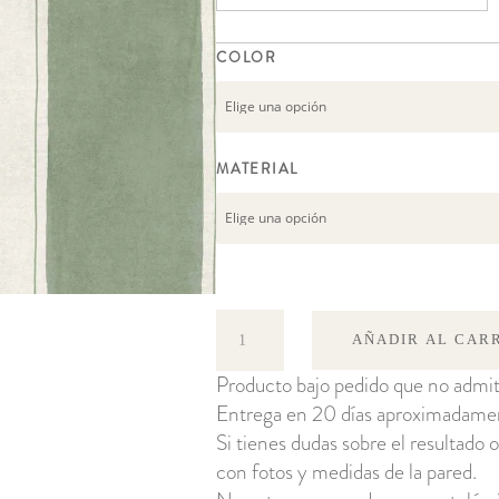
13
COLOR
MATERIAL
Florentine
AÑADIR AL CAR
Stripe
Producto bajo pedido que no admit
cantidad
Entrega en 20 días aproximadame
Si tienes dudas sobre el resultado o
con fotos y medidas de la pared.