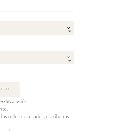
1,29 €
RITO
e devolución.
nte.
 los rollos necesarios, escríbenos