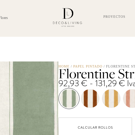
PROYECTOS
Flores
Florentine Str
HOME
/
PAPEL PINTADO
/ FLORENTINE S
Ra
92,93
€
-
131,29
€
Iv
de
pre
de
92
ha
CALCULAR ROLLOS