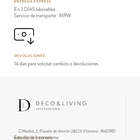
ENTREGA EXPRESS
En 2 DÍAS laborables
Servicio de transporte MRW
DEVOLUCIONES
14 días para solicitar cambios o devoluciones.
C/Madrid, 2, Pozuelo de Alarcón 28223 (Húmera) MADRID
Estudio de Interiorismo
MÁS DECO & LIVING