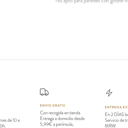
No apto para paredes con gotelé ni
ENVÍO GRATIS
ENTREGA EX
Con recogida en tienda
En 2 DÍAS la
Entrega a domicilio desde
rnes de 10 a
Servicio de 
5,99€ a península,
20h.
MRW