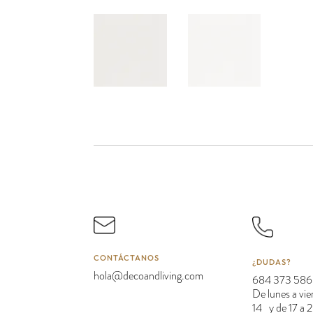
CONTÁCTANOS
¿DUDAS?
hola@decoandliving.com
684 373 586
De lunes a vie
14 y de 17 a 