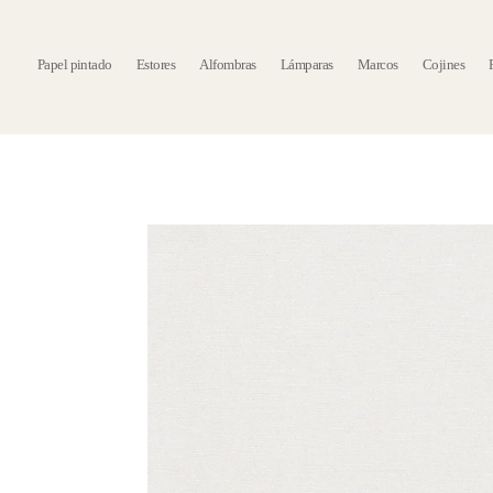
Papel pintado
Estores
Alfombras
Lámparas
Marcos
Cojines