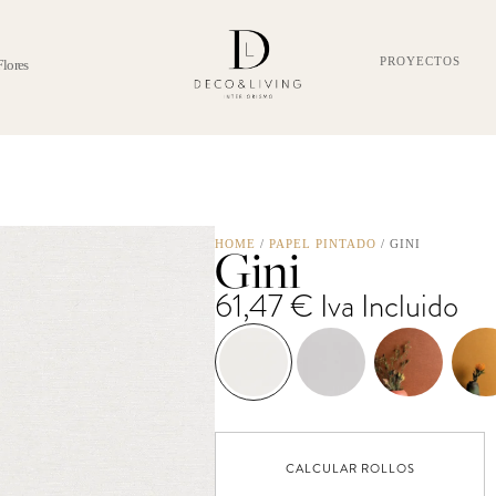
PROYECTOS
Flores
Gini
HOME
/
PAPEL PINTADO
/ GINI
61,47
€
Iva Incluido
CALCULAR ROLLOS