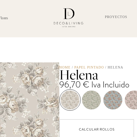
PROYECTOS
Flores
Helena
HOME
/
PAPEL PINTADO
/ HELENA
96,70
€
Iva Incluido
CALCULAR ROLLOS