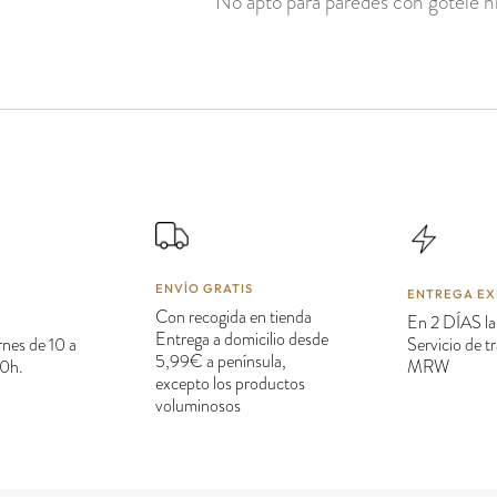
No apto para paredes con gotelé ni
ENVÍO GRATIS
ENTREGA EX
Con recogida en tienda
En 2 DÍAS la
Entrega a domicilio desde
rnes de 10 a
Servicio de 
5,99€ a península,
20h.
MRW
excepto los productos
voluminosos