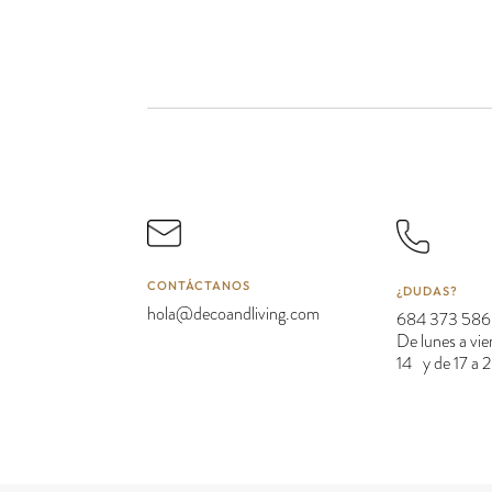
CONTÁCTANOS
¿DUDAS?
hola@decoandliving.com
684 373 586
De lunes a vie
14 y de 17 a 