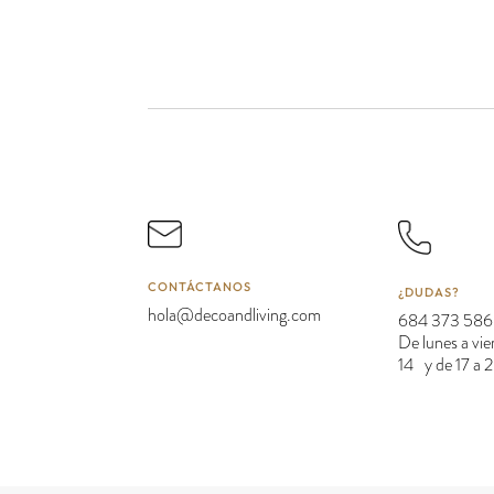
CONTÁCTANOS
¿DUDAS?
hola@decoandliving.com
684 373 586
De lunes a vie
14 y de 17 a 