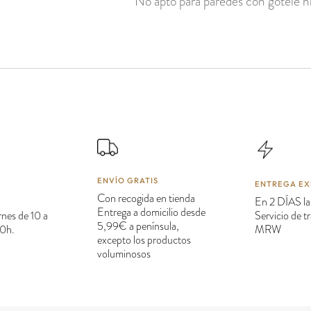
No apto para paredes con gotelé ni
ENVÍO GRATIS
ENTREGA EX
Con recogida en tienda
En 2 DÍAS la
Entrega a domicilio desde
rnes de 10 a
Servicio de 
5,99€ a península,
20h.
MRW
excepto los productos
voluminosos