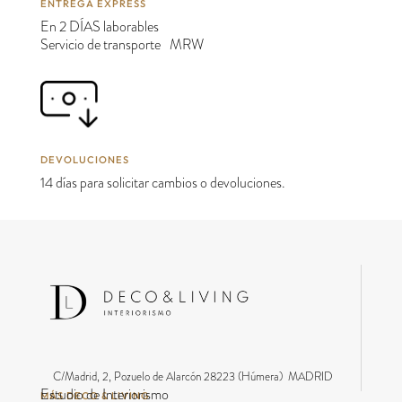
ENTREGA EXPRESS
En 2 DÍAS laborables
Servicio de transporte MRW
DEVOLUCIONES
14 días para solicitar cambios o devoluciones.
C/Madrid, 2, Pozuelo de Alarcón 28223 (Húmera) MADRID
Estudio de Interiorismo
MÁS DECO & LIVING