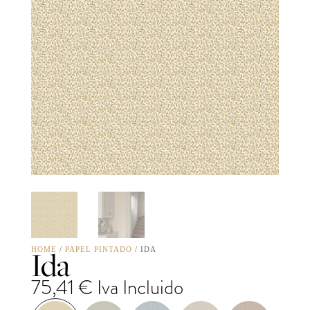
Ida
HOME
/
PAPEL PINTADO
/ IDA
75,41
€
Iva Incluido