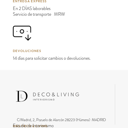
ENTREGA EXPRESS
En 2 DÍAS laborables
Servicio de transporte MRW
DEVOLUCIONES
14 días para solicitar cambios o devoluciones.
C/Madrid, 2, Pozuelo de Alarcón 28223 (Húmera) MADRID
Estudio de Interiorismo
MÁS DECO & LIVING