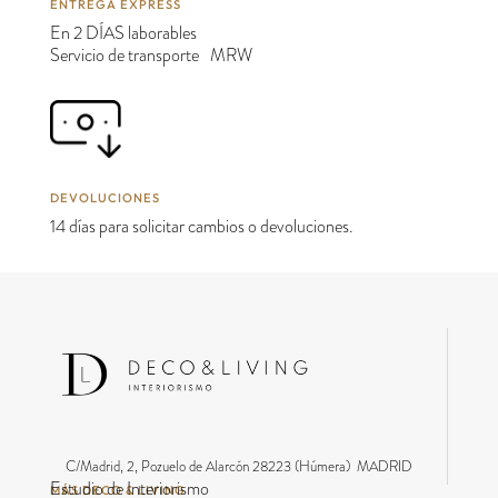
ENTREGA EXPRESS
En 2 DÍAS laborables
Servicio de transporte MRW
DEVOLUCIONES
14 días para solicitar cambios o devoluciones.
C/Madrid, 2, Pozuelo de Alarcón 28223 (Húmera) MADRID
Estudio de Interiorismo
MÁS DECO & LIVING