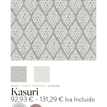
Kasuri
HOME
/
PAPEL PINTADO
/ KASURI
Rango
92,93
€
-
131,29
€
Iva Incluido
de