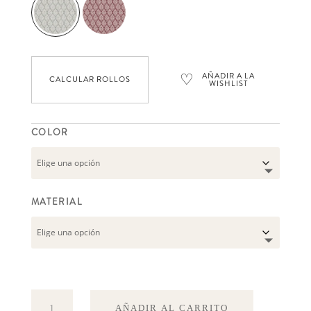
precios:
desde
92,93 €
♡
AÑADIR A LA
hasta
CALCULAR ROLLOS
WISHLIST
131,29 €
COLOR
MATERIAL
Kasuri
AÑADIR AL CARRITO