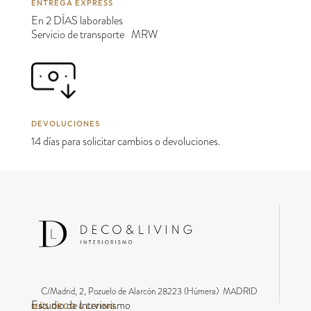
ENTREGA EXPRESS
En 2 DÍAS laborables
Servicio de transporte MRW
DEVOLUCIONES
14 días para solicitar cambios o devoluciones.
C/Madrid, 2, Pozuelo de Alarcón 28223 (Húmera) MADRID
Estudio de Interiorismo
MÁS DECO & LIVING