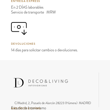
ENTREGA EXPRESS
En 2 DÍAS laborables
Servicio de transporte MRW
DEVOLUCIONES
14 días para solicitar cambios o devoluciones.
C/Madrid, 2, Pozuelo de Alarcón 28223 (Húmera) MADRID
Estudio de Interiorismo
MÁS DECO & LIVING