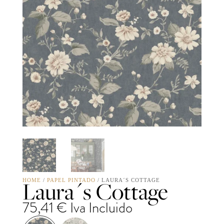
Laura´s Cottage
HOME
/
PAPEL PINTADO
/ LAURA´S COTTAGE
75,41
€
Iva Incluido