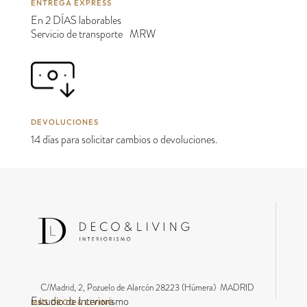
ENTREGA EXPRESS
En 2 DÍAS laborables
Servicio de transporte MRW
DEVOLUCIONES
14 días para solicitar cambios o devoluciones.
C/Madrid, 2, Pozuelo de Alarcón 28223 (Húmera) MADRID
Estudio de Interiorismo
MÁS DECO & LIVING