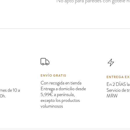
No apto para paredes con gotelé ni
ENVÍO GRATIS
ENTREGA EX
Con recogida en tienda
En 2 DÍAS la
Entrega a domicilio desde
rnes de 10 a
Servicio de 
5,99€ a península,
20h.
MRW
excepto los productos
voluminosos