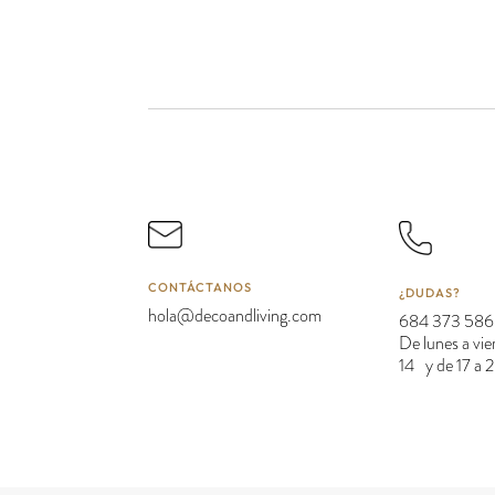
CONTÁCTANOS
¿DUDAS?
hola@decoandliving.com
684 373 586
De lunes a vie
14 y de 17 a 