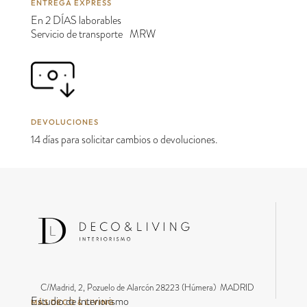
ENTREGA EXPRESS
En 2 DÍAS laborables
Servicio de transporte MRW
DEVOLUCIONES
14 días para solicitar cambios o devoluciones.
C/Madrid, 2, Pozuelo de Alarcón 28223 (Húmera) MADRID
Estudio de Interiorismo
MÁS DECO & LIVING