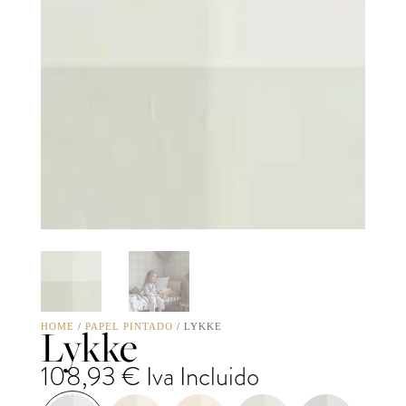
Lykke
HOME
/
PAPEL PINTADO
/ LYKKE
108,93
€
Iva Incluido