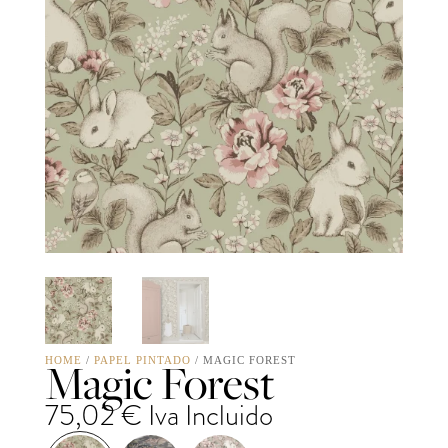
Magic Forest
HOME
/
PAPEL PINTADO
/ MAGIC FOREST
75,02
€
Iva Incluido