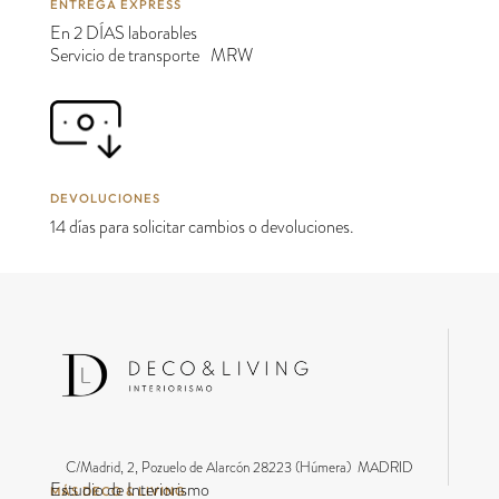
ENTREGA EXPRESS
En 2 DÍAS laborables
Servicio de transporte MRW
DEVOLUCIONES
14 días para solicitar cambios o devoluciones.
C/Madrid, 2, Pozuelo de Alarcón 28223 (Húmera) MADRID
Estudio de Interiorismo
MÁS DECO & LIVING