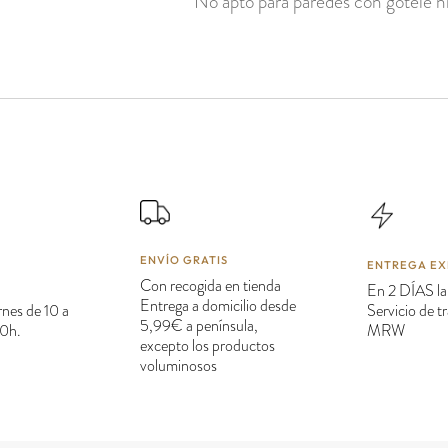
No apto para paredes con gotelé ni
ENVÍO GRATIS
ENTREGA EX
Con recogida en tienda
En 2 DÍAS la
Entrega a domicilio desde
rnes de 10 a
Servicio de 
5,99€ a península,
20h.
MRW
excepto los productos
voluminosos