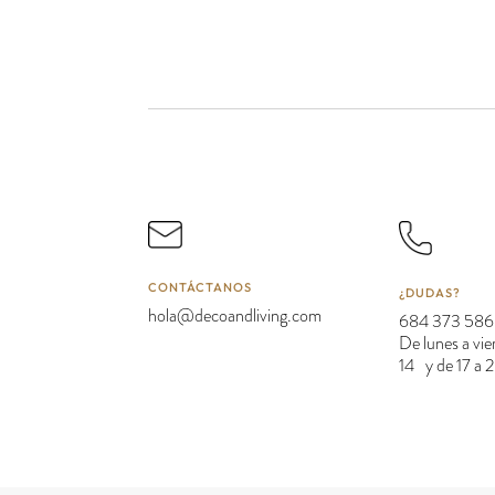
CONTÁCTANOS
¿DUDAS?
hola@decoandliving.com
684 373 586
De lunes a vie
14 y de 17 a 