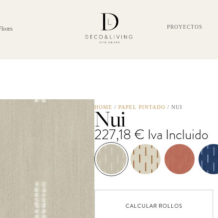
PROYECTOS
Flores
Nui
HOME
/
PAPEL PINTADO
/ NUI
227,18
€
Iva Incluido
CALCULAR ROLLOS