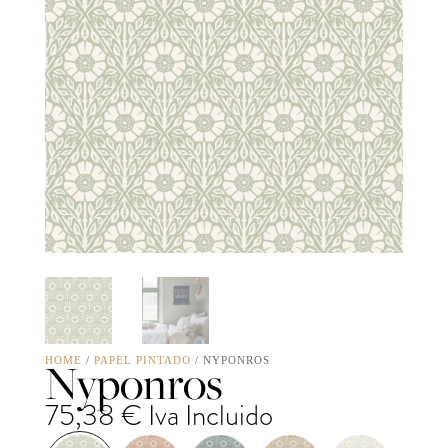
Nyponros
HOME
/
PAPEL PINTADO
/ NYPONROS
75,38
€
Iva Incluido