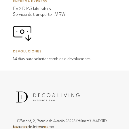
ENTREGA EXPRESS
En 2 DÍAS laborables
Servicio de transporte MRW
DEVOLUCIONES
14 días para solicitar cambios o devoluciones.
C/Madrid, 2, Pozuelo de Alarcón 28223 (Húmera) MADRID
Estudio de Interiorismo
MÁS DECO & LIVING