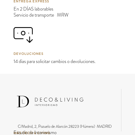
ENTREGA EXPRESS
En 2 DÍAS laborables
Servicio de transporte MRW
DEVOLUCIONES
14 días para solicitar cambios o devoluciones.
C/Madrid, 2, Pozuelo de Alarcón 28223 (Húmera) MADRID
Estudio de Interiorismo
MÁS DECO & LIVING