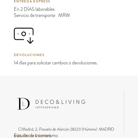
ENTREGA EXPRESS
En 2 DÍAS laborables
Servicio de transporte MRW
DEVOLUCIONES
14 días para solicitar cambios o devoluciones.
C/Madrid, 2, Pozuelo de Alarcón 28223 (Húmera) MADRID
Estudio de Interiorismo
MÁS DECO & LIVING