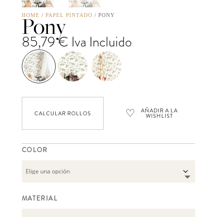
Pony
HOME
/
PAPEL PINTADO
/ PONY
85,79
€
Iva Incluido
♡
AÑADIR A LA
CALCULAR ROLLOS
WISHLIST
COLOR
MATERIAL