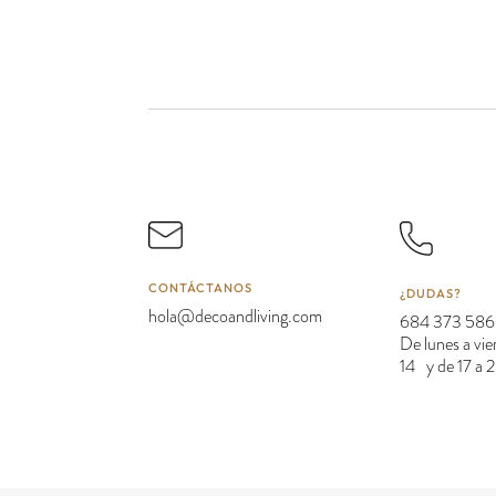
CONTÁCTANOS
¿DUDAS?
hola@decoandliving.com
684 373 586
De lunes a vie
14 y de 17 a 