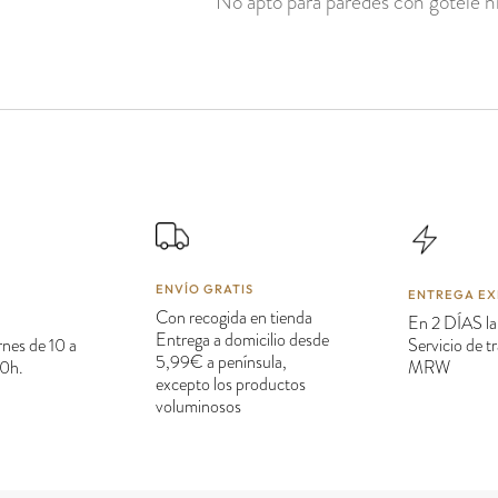
No apto para paredes con gotelé ni
ENVÍO GRATIS
ENTREGA EX
Con recogida en tienda
En 2 DÍAS la
Entrega a domicilio desde
rnes de 10 a
Servicio de 
5,99€ a península,
20h.
MRW
excepto los productos
voluminosos