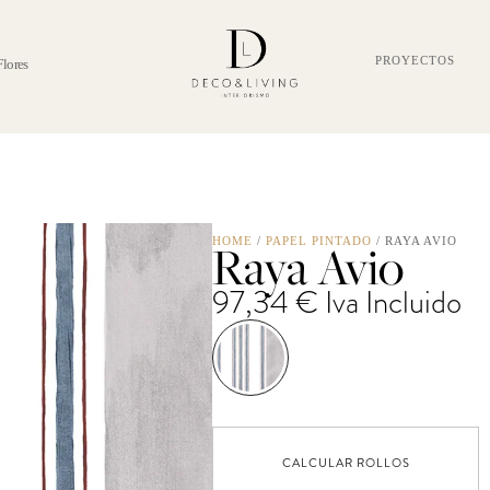
PROYECTOS
Flores
Raya Avio
HOME
/
PAPEL PINTADO
/ RAYA AVIO
97,34
€
Iva Incluido
CALCULAR ROLLOS