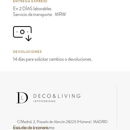
ENTREGA EXPRESS
En 2 DÍAS laborables
Servicio de transporte MRW
DEVOLUCIONES
14 días para solicitar cambios o devoluciones.
C/Madrid, 2, Pozuelo de Alarcón 28223 (Húmera) MADRID
Estudio de Interiorismo
MÁS DECO & LIVING