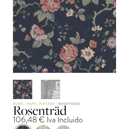
Rosenträd
HOME
/
PAPEL PINTADO
/ ROSENTRÄD
106,48
€
Iva Incluido