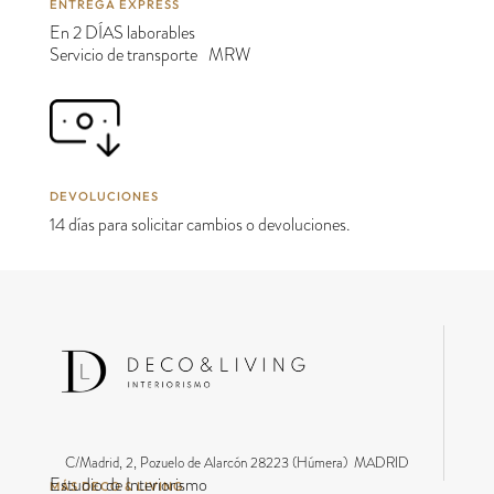
ENTREGA EXPRESS
En 2 DÍAS laborables
Servicio de transporte MRW
DEVOLUCIONES
14 días para solicitar cambios o devoluciones.
C/Madrid, 2, Pozuelo de Alarcón 28223 (Húmera) MADRID
Estudio de Interiorismo
MÁS DECO & LIVING