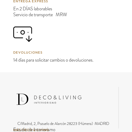
ENTREGA EXPRESS
En 2 DÍAS laborables
Servicio de transporte MRW
DEVOLUCIONES
14 días para solicitar cambios o devoluciones.
C/Madrid, 2, Pozuelo de Alarcón 28223 (Húmera) MADRID
Estudio de Interiorismo
MÁS DECO & LIVING