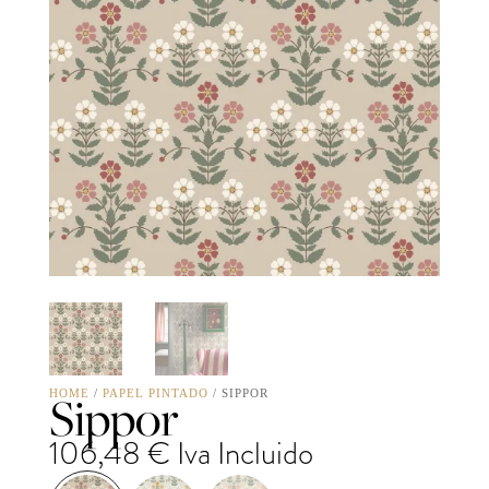
Sippor
HOME
/
PAPEL PINTADO
/ SIPPOR
106,48
€
Iva Incluido