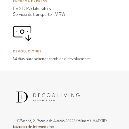
ENTREGA EXPRESS
En 2 DÍAS laborables
Servicio de transporte MRW
DEVOLUCIONES
14 días para solicitar cambios o devoluciones.
C/Madrid, 2, Pozuelo de Alarcón 28223 (Húmera) MADRID
Estudio de Interiorismo
MÁS DECO & LIVING