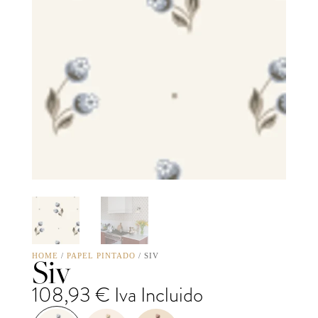
Siv
HOME
/
PAPEL PINTADO
/ SIV
108,93
€
Iva Incluido