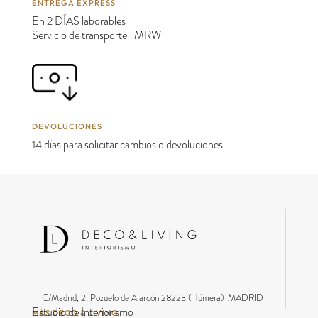
ENTREGA EXPRESS
En 2 DÍAS laborables
Servicio de transporte MRW
DEVOLUCIONES
14 días para solicitar cambios o devoluciones.
C/Madrid, 2, Pozuelo de Alarcón 28223 (Húmera) MADRID
Estudio de Interiorismo
MÁS DECO & LIVING