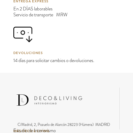
ENTREGA EXPRESS
En 2 DÍAS laborables
Servicio de transporte MRW
DEVOLUCIONES
14 días para solicitar cambios o devoluciones.
C/Madrid, 2, Pozuelo de Alarcón 28223 (Húmera) MADRID
Estudio de Interiorismo
MÁS DECO & LIVING