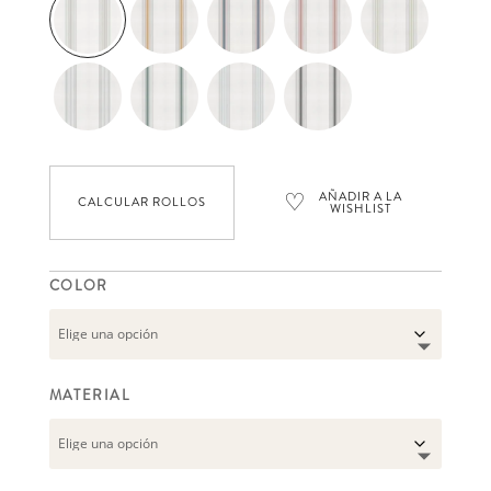
precios:
desde
92,93 €
hasta
131,29 €
♡
AÑADIR A LA
CALCULAR ROLLOS
WISHLIST
COLOR
MATERIAL