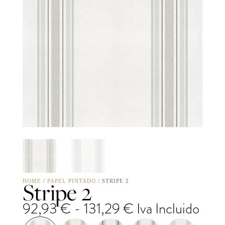
Stripe 2
HOME
/
PAPEL PINTADO
/ STRIPE 2
Rango
92,93
€
-
131,29
€
Iva Incluido
de