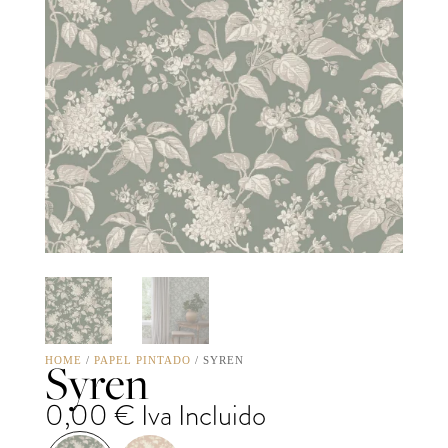
Syren
HOME
/
PAPEL PINTADO
/ SYREN
0,00
€
Iva Incluido