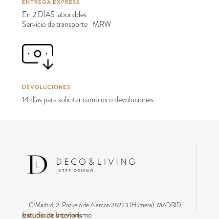
ENTREGA EXPRESS
En 2 DÍAS laborables
Servicio de transporte MRW
DEVOLUCIONES
14 días para solicitar cambios o devoluciones.
C/Madrid, 2, Pozuelo de Alarcón 28223 (Húmera) MADRID
Estudio de Interiorismo
MÁS DECO & LIVING