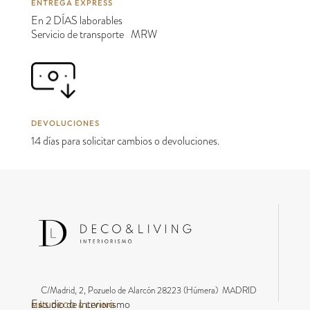
ENTREGA EXPRESS
En 2 DÍAS laborables
Servicio de transporte MRW
DEVOLUCIONES
14 días para solicitar cambios o devoluciones.
C/Madrid, 2, Pozuelo de Alarcón 28223 (Húmera) MADRID
Estudio de Interiorismo
MÁS DECO & LIVING