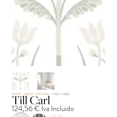
Till Carl
HOME
/
PAPEL PINTADO
/ TILL CARL
124,56
€
Iva Incluido