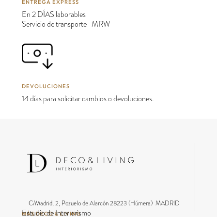
ENTREGA EXPRESS
En 2 DÍAS laborables
Servicio de transporte MRW
DEVOLUCIONES
14 días para solicitar cambios o devoluciones.
C/Madrid, 2, Pozuelo de Alarcón 28223 (Húmera) MADRID
Estudio de Interiorismo
MÁS DECO & LIVING