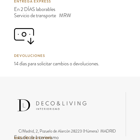
ENTREGA EXPRESS
En 2 DÍAS laborables
Servicio de transporte MRW
DEVOLUCIONES
14 días para solicitar cambios o devoluciones.
C/Madrid, 2, Pozuelo de Alarcón 28223 (Húmera) MADRID
Estudio de Interiorismo
MÁS DECO & LIVING