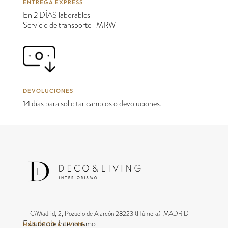
ENTREGA EXPRESS
En 2 DÍAS laborables
Servicio de transporte MRW
DEVOLUCIONES
14 días para solicitar cambios o devoluciones.
C/Madrid, 2, Pozuelo de Alarcón 28223 (Húmera) MADRID
Estudio de Interiorismo
MÁS DECO & LIVING