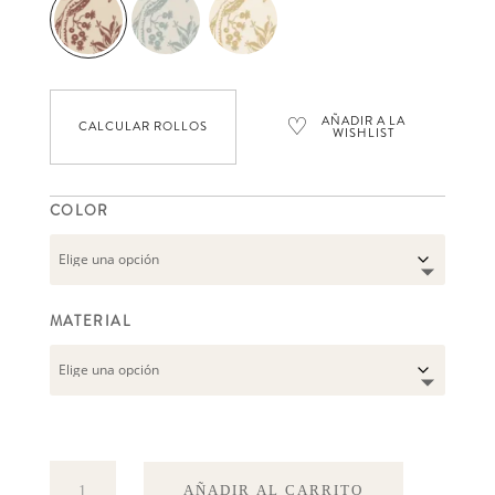
♡
AÑADIR A LA
CALCULAR ROLLOS
WISHLIST
COLOR
MATERIAL
Tree
AÑADIR AL CARRITO