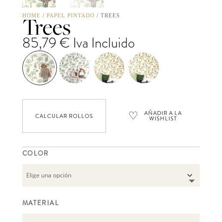
Trees
HOME
/
PAPEL PINTADO
/ TREES
85,79
€
Iva Incluido
♡
AÑADIR A LA
CALCULAR ROLLOS
WISHLIST
COLOR
MATERIAL