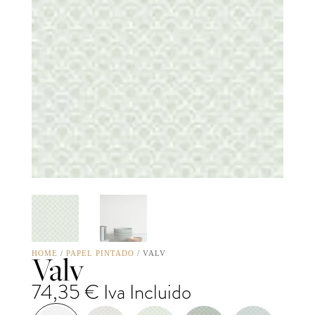
Valv
HOME
/
PAPEL PINTADO
/ VALV
74,35
€
Iva Incluido