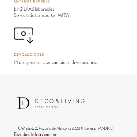
ENTREGA EXPRESS
En 2 DÍAS laborables
Servicio de transporte MRW
DEVOLUCIONES
14 días para solicitar cambios o devoluciones.
C/Madrid, 2, Pozuelo de Alarcón 28223 (Húmera) MADRID
Estudio de Interiorismo
MÁS DECO & LIVING