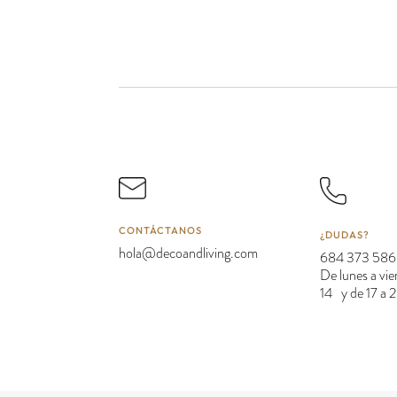
CONTÁCTANOS
¿DUDAS?
hola@decoandliving.com
684 373 586
De lunes a vie
14 y de 17 a 