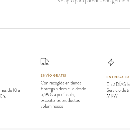
No apto para paredes con gotelé ni
ENVÍO GRATIS
ENTREGA EX
Con recogida en tienda
En 2 DÍAS la
Entrega a domicilio desde
rnes de 10 a
Servicio de 
5,99€ a península,
20h.
MRW
excepto los productos
voluminosos