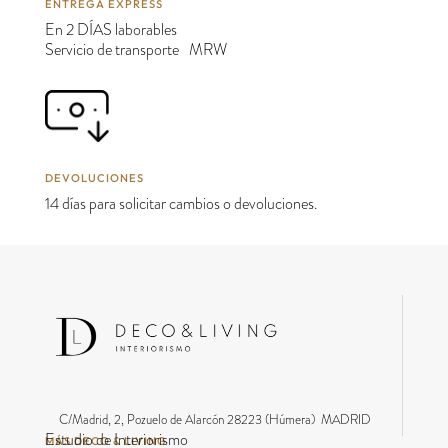
ENTREGA EXPRESS
En 2 DÍAS laborables
Servicio de transporte MRW
DEVOLUCIONES
14 días para solicitar cambios o devoluciones.
C/Madrid, 2, Pozuelo de Alarcón 28223 (Húmera) MADRID
Estudio de Interiorismo
MÁS DECO & LIVING