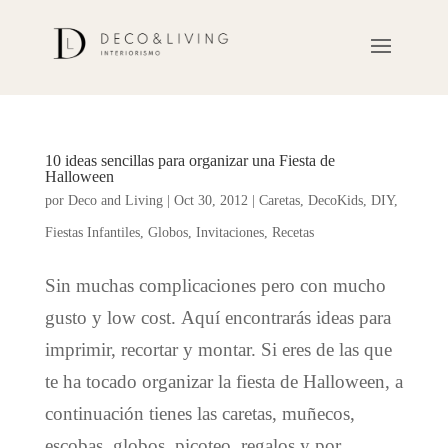
10 ideas sencillas para organizar una Fiesta de
Halloween
por
Deco and Living
|
Oct 30, 2012
|
Caretas
,
DecoKids
,
DIY
,
Fiestas Infantiles
,
Globos
,
Invitaciones
,
Recetas
Sin muchas complicaciones pero con mucho
gusto y low cost. Aquí encontrarás ideas para
imprimir, recortar y montar. Si eres de las que
te ha tocado organizar la fiesta de Halloween, a
continuación tienes las caretas, muñecos,
escobas, globos, picoteo, regalos y por...