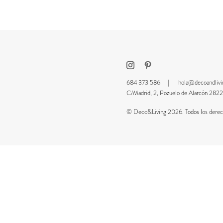
684 373 586 |
hola@decoandliv
C/Madrid, 2, Pozuelo de Alarcón 2
© Deco&Living 2026. Todos los derech