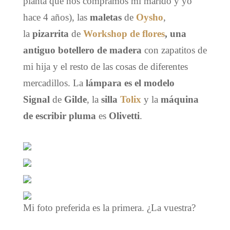
planta que nos compramos mi marido y yo
hace 4 años), las
maletas
de
Oysho
,
la
pizarrita
de
Workshop de flores
, una
antiguo botellero de madera
con zapatitos de
mi hija y el resto de las cosas de diferentes
mercadillos. La
lámpara
es el modelo
Signal
de
Gilde
, la
silla
Tolix
y la
máquina
de escribir pluma
es
Olivetti
.
Mi foto preferida es la primera. ¿La vuestra?