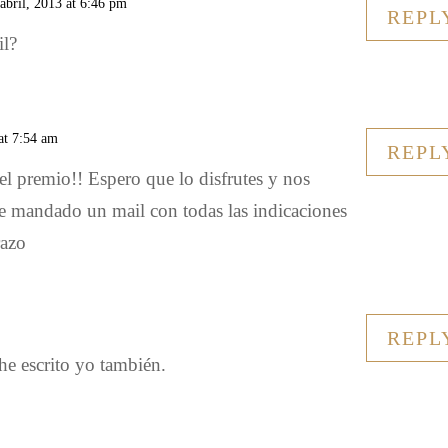
 abril, 2013 at 6:46 pm
REPL
il?
 at 7:54 am
REPL
el premio!! Espero que lo disfrutes y nos
he mandado un mail con todas las indicaciones
razo
REPL
he escrito yo también.