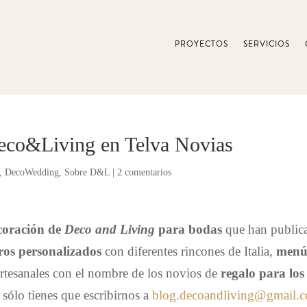
PROYECTOS
SERVICIOS
Deco&Living en Telva Novias
,
DecoWedding
,
Sobre D&L
|
2 comentarios
coración de
Deco and Living
para bodas
que han public
ros personalizados
con diferentes rincones de Italia,
menú
artesanales con el nombre de los novios de
regalo para los
 sólo tienes que escribirnos a
blog.decoandliving@gmail.