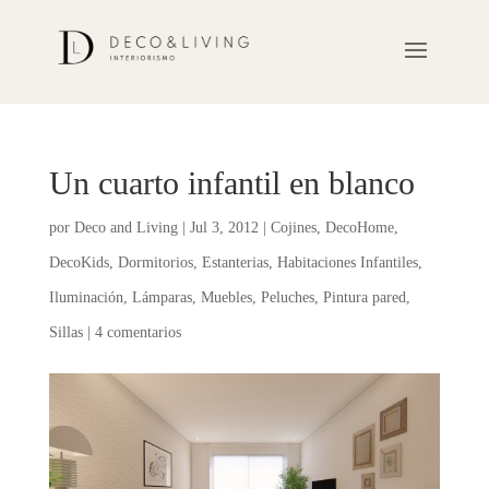
Un cuarto infantil en blanco
por
Deco and Living
|
Jul 3, 2012
|
Cojines
,
DecoHome
,
DecoKids
,
Dormitorios
,
Estanterias
,
Habitaciones Infantiles
,
Iluminación
,
Lámparas
,
Muebles
,
Peluches
,
Pintura pared
,
Sillas
|
4 comentarios