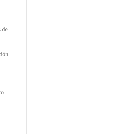
s de
ción
to