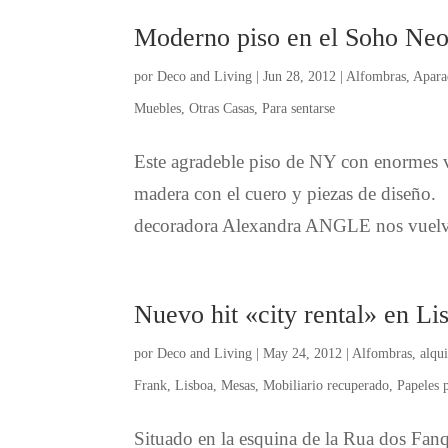
Moderno piso en el Soho Ne
por
Deco and Living
|
Jun 28, 2012
|
Alfombras
,
Apara
Muebles
,
Otras Casas
,
Para sentarse
Este agradeble piso de NY con enormes v
madera con el cuero y piezas de diseño. 
decoradora Alexandra ANGLE nos vuelve 
Nuevo hit «city rental» en Li
por
Deco and Living
|
May 24, 2012
|
Alfombras
,
alqu
Frank
,
Lisboa
,
Mesas
,
Mobiliario recuperado
,
Papeles 
Situado en la esquina de la Rua dos Fanq