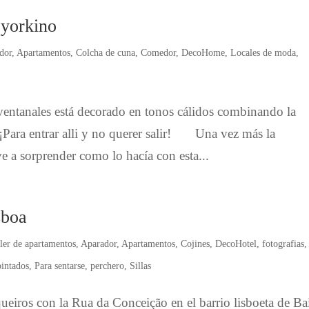
oyorkino
dor
,
Apartamentos
,
Colcha de cuna
,
Comedor
,
DecoHome
,
Locales de moda
,
entanales está decorado en tonos cálidos combinando la
¡Para entrar alli y no querer salir! Una vez más la
a sorprender como lo hacía con esta...
sboa
iler de apartamentos
,
Aparador
,
Apartamentos
,
Cojines
,
DecoHotel
,
fotografias
pintados
,
Para sentarse
,
perchero
,
Sillas
ueiros con la Rua da Conceição en el barrio lisboeta de Ba