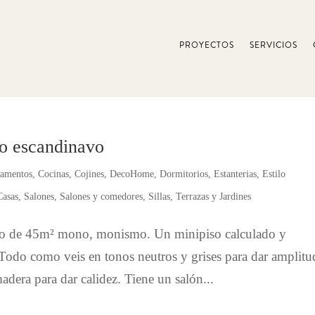
PROYECTOS
SERVICIOS
lo escandinavo
tamentos
,
Cocinas
,
Cojines
,
DecoHome
,
Dormitorios
,
Estanterias
,
Estilo
Casas
,
Salones
,
Salones y comedores
,
Sillas
,
Terrazas y Jardines
to de 45m² mono, monismo. Un minipiso calculado y
Todo como veis en tonos neutros y grises para dar amplitu
dera para dar calidez. Tiene un salón...